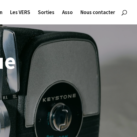
on
Les VERS
Sorties
Asso
Nous contacter
ue