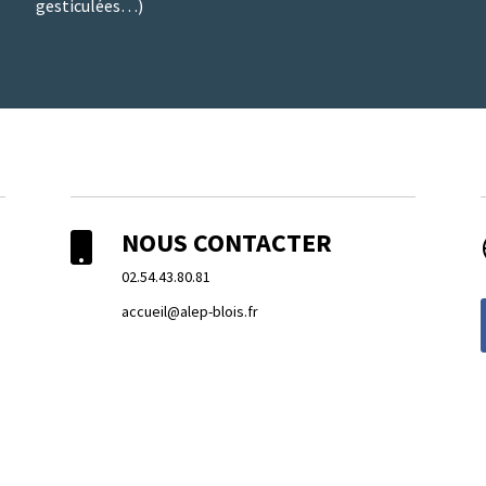
gesticulées…)
NOUS CONTACTER

02.54.43.80.81
accueil@alep-blois.fr