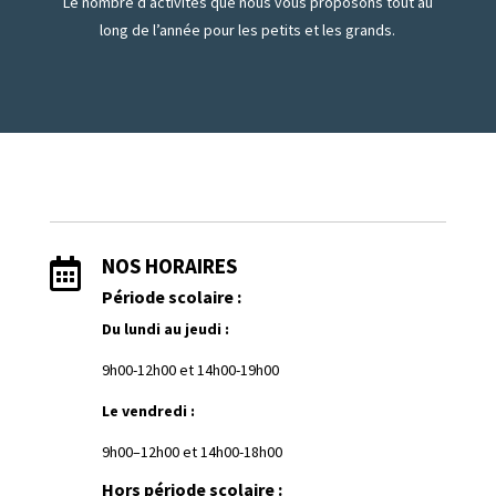
Le nombre d’activités que nous vous proposons tout au
long de l’année pour les petits et les grands.
NOS HORAIRES

Période scolaire :
Du lundi au jeudi :
9h00-12h00 et
1
4h00-19h00
Le vendredi :
9h00–12h00 et 14h00-18h00
Hors période scolaire :