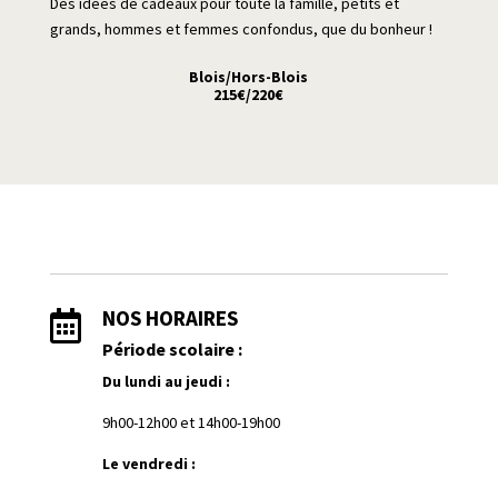
Des idées de cadeaux pour toute la famille, petits et
grands, hommes et femmes confondus, que du bonheur !
Blois/Hors-Blois
215€/220€
NOS HORAIRES

Période scolaire :
Du lundi au jeudi :
9h00-12h00 et
1
4h00-19h00
Le vendredi :