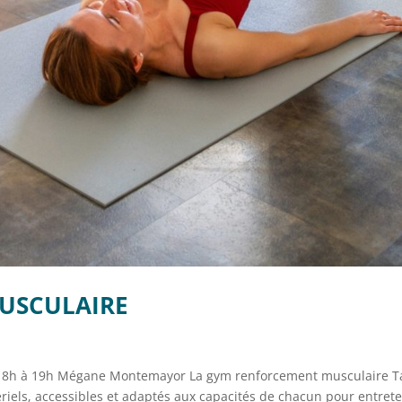
USCULAIRE
 18h à 19h Mégane Montemayor La gym renforcement musculaire Ta
riels, accessibles et adaptés aux capacités de chacun pour entrete